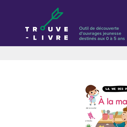
Outil de découverte
d’ouvrages jeunesse
destinés aux 0 à 5 ans