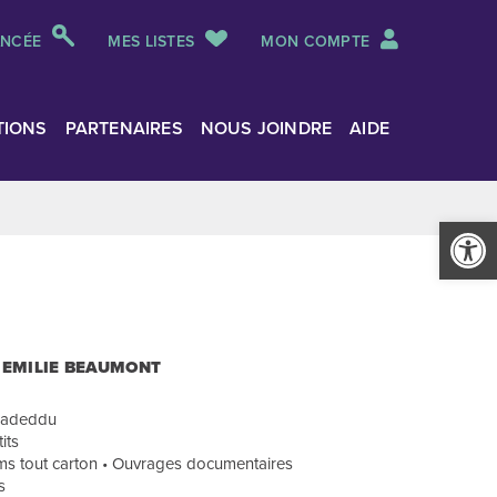
ANCÉE
MES LISTES
MON COMPTE
TIONS
PARTENAIRES
NOUS JOINDRE
AIDE
Ouvrir la
, EMILIE BEAUMONT
e Madeddu
its
ms tout carton • Ouvrages documentaires
s