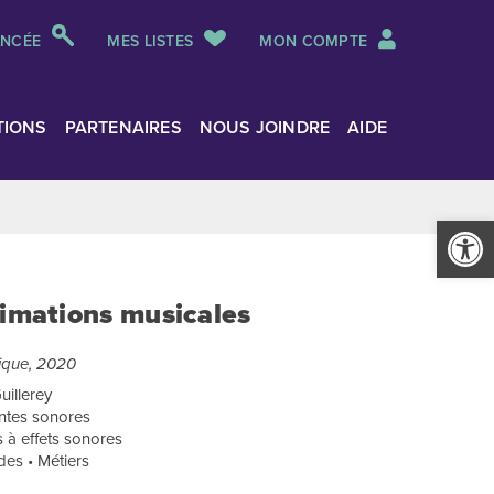
ANCÉE
MES LISTES
MON COMPTE
TIONS
PARTENAIRES
NOUS JOINDRE
AIDE
Ouvrir la
nimations musicales
ique, 2020
Guillerey
ontes sonores
s à effets sonores
des • Métiers