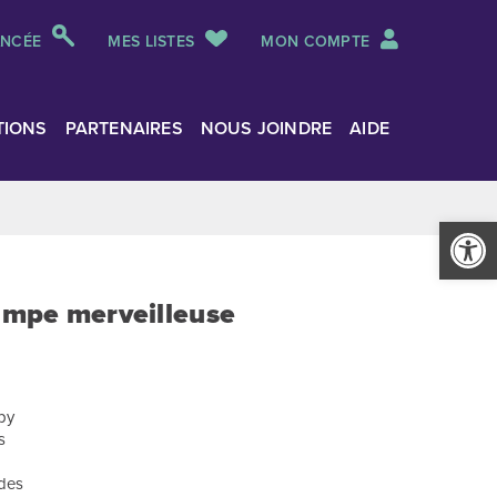
ANCÉE
MES LISTES
MON COMPTE
TIONS
PARTENAIRES
NOUS JOINDRE
AIDE
Ouvrir la
lampe merveilleuse
sby
s
ndes