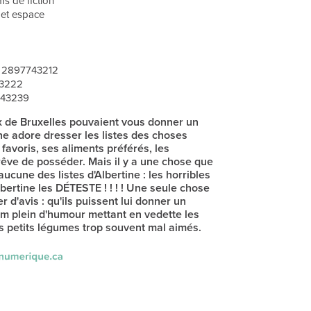
s de fiction
e et espace
• 2897743212
43222
743239
x de Bruxelles pouvaient vous donner un
ne adore dresser les listes des choses
 favoris, ses aliments préférés, les
rêve de posséder. Mais il y a une chose que
ucune des listes d'Albertine : les horribles
bertine les DÉTESTE ! ! ! ! Une seule chose
r d'avis : qu'ils puissent lui donner un
m plein d'humour mettant en vedette les
s petits légumes trop souvent mal aimés.