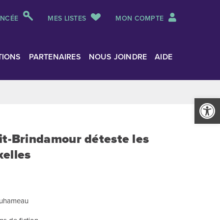
ANCÉE
MES LISTES
MON COMPTE
TIONS
PARTENAIRES
NOUS JOINDRE
AIDE
Ouvrir la
it-Brindamour déteste les
elles
 Duhameau