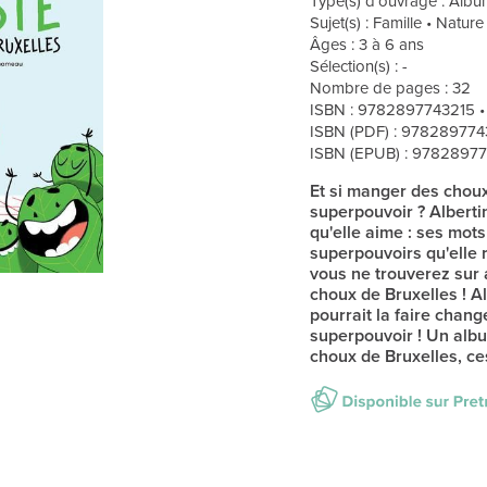
Type(s) d'ouvrage : Album
Sujet(s) : Famille • Natur
Âges : 3 à 6 ans
Sélection(s) : -
Nombre de pages : 32
ISBN : 9782897743215 
ISBN (PDF) : 97828977
ISBN (EPUB) : 9782897
Et si manger des chou
superpouvoir ? Alberti
qu'elle aime : ses mots
superpouvoirs qu'elle 
vous ne trouverez sur a
choux de Bruxelles ! Al
pourrait la faire change
superpouvoir ! Un albu
choux de Bruxelles, ce