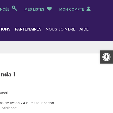
ANCÉE
MES LISTES
MON COMPTE
TIONS
PARTENAIRES
NOUS JOINDRE
AIDE
Ouvrir la
anda !
yashi
s de fiction • Albums tout carton
quotidienne