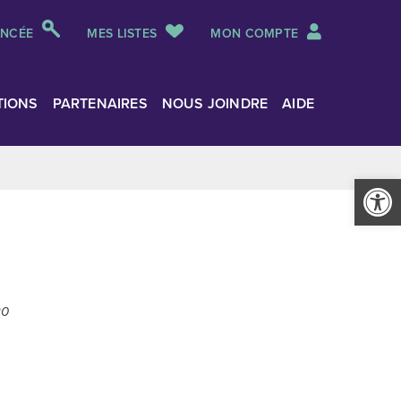
ANCÉE
MES LISTES
MON COMPTE
TIONS
PARTENAIRES
NOUS JOINDRE
AIDE
Ouvrir la
20