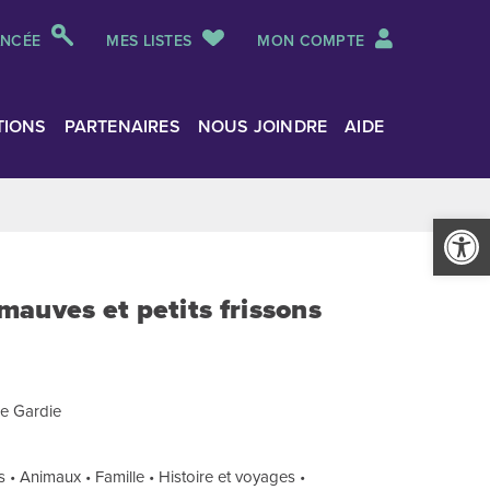
ANCÉE
MES LISTES
MON COMPTE
TIONS
PARTENAIRES
NOUS JOINDRE
AIDE
Ouvrir la
auves et petits frissons
ne Gardie
sirs • Animaux • Famille • Histoire et voyages •