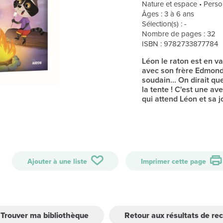
Nature et espace • Person
Âges : 3 à 6 ans
Sélection(s) : -
Nombre de pages : 32
ISBN : 9782733877784
Léon le raton est en v
avec son frère Edmond e
soudain... On dirait q
la tente ! C'est une av
qui attend Léon et sa 
Ajouter à une liste
Imprimer cette page
Trouver ma bibliothèque
Retour aux résultats de re