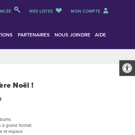
ANCÉE
MES LISTES
MON COMPTE
TIONS
PARTENAIRES
NOUS JOINDRE
AIDE
Ouvrir la
ère Noël !
E
albums
s à grand format
re et espace