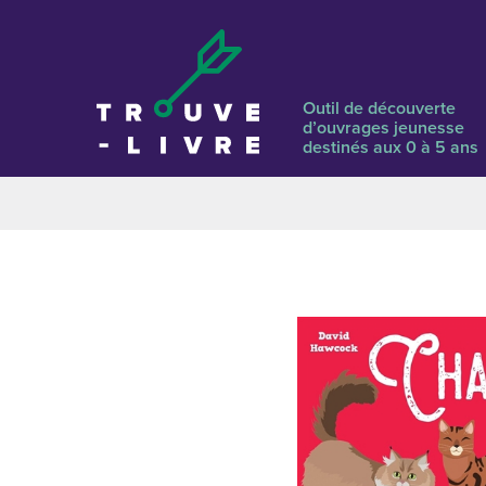
Outil de découverte
d’ouvrages jeunesse
destinés aux 0 à 5 ans