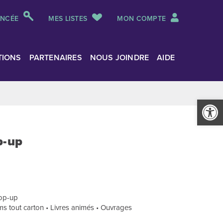
ANCÉE
MES LISTES
MON COMPTE
TIONS
PARTENAIRES
NOUS JOINDRE
AIDE
Ouvrir la
p-up
pop-up
ms tout carton • Livres animés • Ouvrages