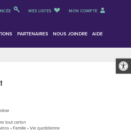
ANCÉE
MES LISTES
MON COMPTE
TIONS
PARTENAIRES
NOUS JOINDRE
AIDE
Ouvrir la
!
olinar
ms tout carton
méros • Famille • Vie quotidienne