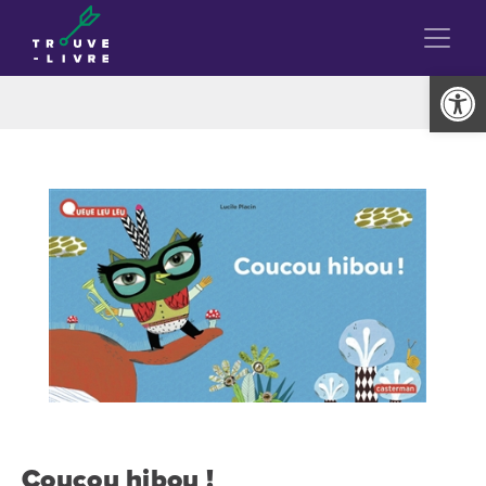
Ouvrir la
Coucou hibou !