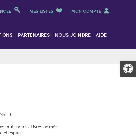
ANCÉE
MES LISTES
MON COMPTE
TIONS
PARTENAIRES
NOUS JOINDRE
AIDE
Ouvrir la
imitri
s tout carton • Livres animés
re et espace