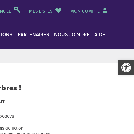
ANCÉE
MES LISTES
MON COMPTE
TIONS
PARTENAIRES
NOUS JOINDRE
AIDE
Ouvrir la
rbres !
UT
Lebedeva
s de fiction
 et sens • Nature et espace