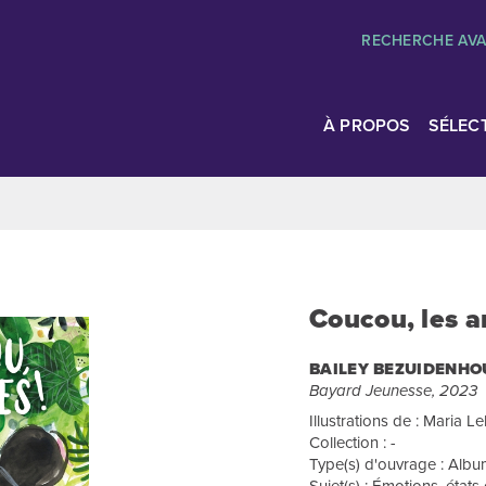
RECHERCHE AV
À PROPOS
SÉLEC
Coucou, les a
BAILEY BEZUIDENHO
Bayard Jeunesse, 2023
Illustrations de : Maria 
Collection : -
Type(s) d'ouvrage : Album
Sujet(s) : Émotions, états