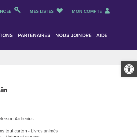
ANCÉE
MES LISTES
MON COMPTE
TIONS
PARTENAIRES
NOUS JOINDRE
AIDE
Ouvrir la
in
Peterson Arrhenius
s tout carton • Livres animés
sirs • Nature et espace