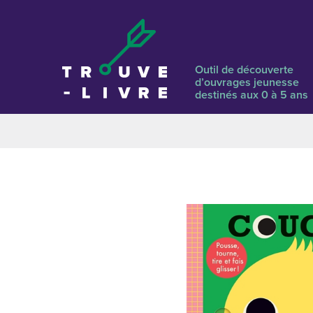
Outil de découverte
d’ouvrages jeunesse
destinés aux 0 à 5 ans