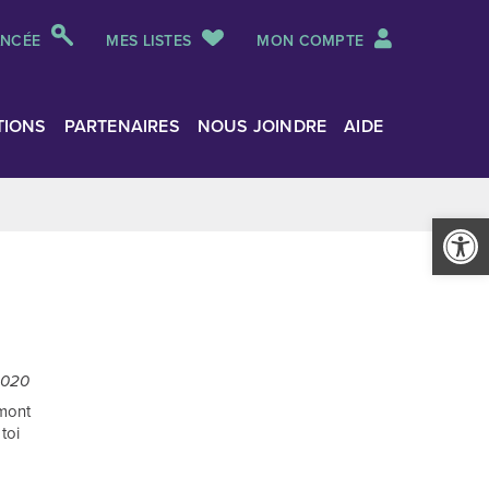
ANCÉE
MES LISTES
MON COMPTE
TIONS
PARTENAIRES
NOUS JOINDRE
AIDE
Ouvrir la
2020
umont
toi