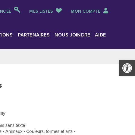
ANCÉE
MES LISTES
MON COMPTE
TIONS
PARTENAIRES
NOUS JOINDRE
AIDE
Ouvrir la
s
illy
ms sans texte
sirs • Animaux • Couleurs, formes et arts •