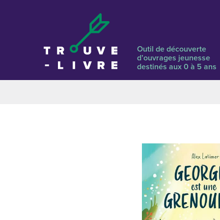
Outil de découverte
d’ouvrages jeunesse
destinés aux 0 à 5 ans