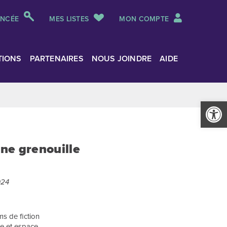
ANCÉE
MES LISTES
MON COMPTE
TIONS
PARTENAIRES
NOUS JOINDRE
AIDE
Ouvrir la
ne grenouille
024
s de fiction
re et espace