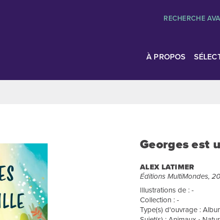
RECHERCHE AV
À PROPOS
SÉLEC
Georges est u
ALEX LATIMER
Éditions MultiMondes, 2
Illustrations de : -
Collection : -
Type(s) d'ouvrage : Album
Sujet(s) : Animaux • Natu