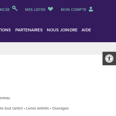
ANCÉE
MES LISTES
MON COMPTE
TIONS
PARTENAIRES
NOUS JOINDRE
AIDE
Ouvrir la
Cosneau
ms tout carton • Livres animés • Ouvrages