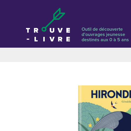
Outil de découverte
d’ouvrages jeunesse
destinés aux 0 à 5 ans