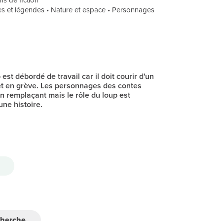
s de fiction
tes et légendes • Nature et espace • Personnages
st débordé de travail car il doit courir d'un
 met en grève. Les personnages des contes
un remplaçant mais le rôle du loup est
une histoire.
cherche