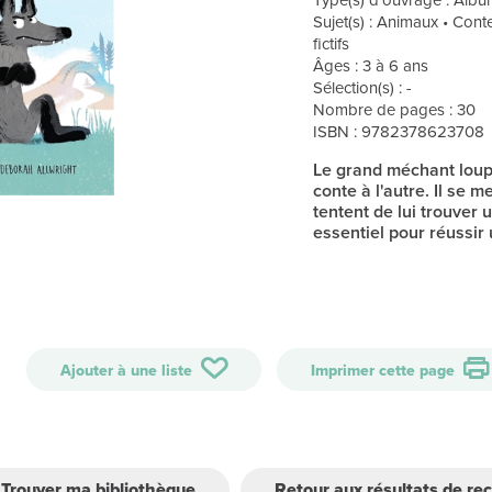
Type(s) d'ouvrage : Album
Sujet(s) : Animaux • Con
fictifs
Âges : 3 à 6 ans
Sélection(s) : -
Nombre de pages : 30
ISBN : 9782378623708
Le grand méchant loup e
conte à l'autre. Il se
tentent de lui trouver 
essentiel pour réussir 
Ajouter à une liste
Imprimer cette page
Trouver ma bibliothèque
Retour aux résultats de re