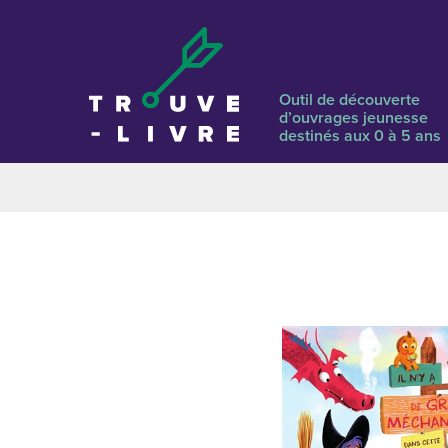
Outil de découverte
d’ouvrages jeunesse
destinés aux 0 à 5 ans