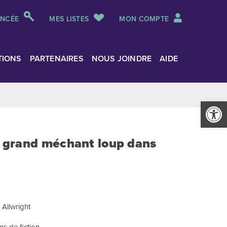
ANCÉE
MES LISTES
MON COMPTE
TIONS
PARTENAIRES
NOUS JOINDRE
AIDE
Ouvrir la
de grand méchant loup dans
 Allwright