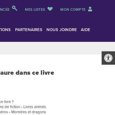
ANCÉE
MES LISTES
MON COMPTE
TIONS
PARTENAIRES
NOUS JOINDRE
AIDE
Ouvrir la
saure dans ce livre
e livre ?
s de fiction • Livres animés
uméros • Monstres et dragons