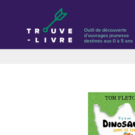
Outil de découverte
d’ouvrages jeunesse
destinés aux 0 à 5 ans