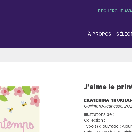
RECHERCHE AV
À PROPOS
SÉLEC
J'aime le pri
EKATERINA TRUKHA
Gallimard-Jeunesse, 20
Illustrations de : -
Collection : -
Type(s) d'ouvrage : Album
Sujet(s) : Activités et loi