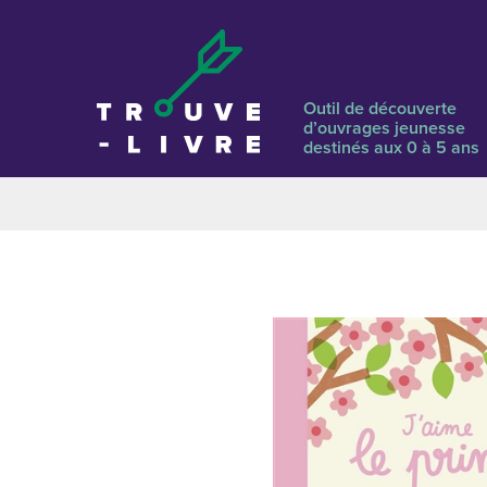
Outil de découverte
d’ouvrages jeunesse
destinés aux 0 à 5 ans