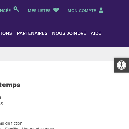
ANCÉE
MES LISTES
MON COMPTE
TIONS
PARTENAIRES
NOUS JOINDRE
AIDE
Ouvrir la
ntemps
N
25
s de fiction
sirs • Famille • Nature et espace