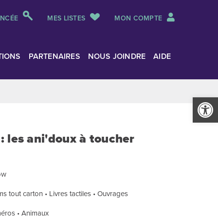
ANCÉE
MES LISTES
MON COMPTE
TIONS
PARTENAIRES
NOUS JOINDRE
AIDE
Ouvrir la
 les ani'doux à toucher
low
s tout carton • Livres tactiles • Ouvrages
uméros • Animaux