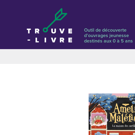
Outil de découverte
d’ouvrages jeunesse
destinés aux 0 à 5 ans