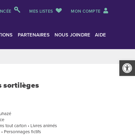
ANCÉE
MES LISTES
MON COMPTE
TIONS
PARTENAIRES
NOUS JOINDRE
AIDE
Ouvrir la
 sortilèges
Duhazé
ice
s tout carton • Livres animés
s • Personnages fictifs