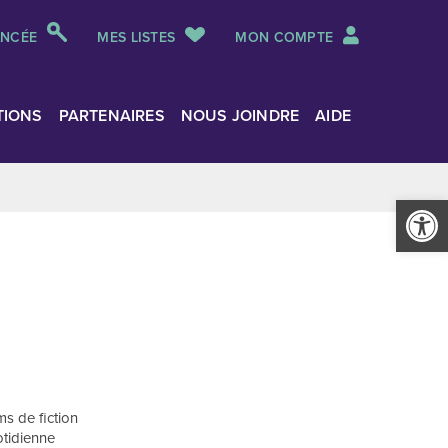
ANCÉE
MES LISTES
MON COMPTE
TIONS
PARTENAIRES
NOUS JOINDRE
AIDE
Ouvrir la
s de fiction
uotidienne