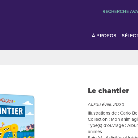
RECHERCHE AV
À PROPOS
SÉLEC
Le chantier
Auzou éveil, 2020
Illustrations de : Carlo B
Collection : Mon anim'agi
Type(s) d'ouvrage : Album
animés
Sujet(s) : Activités et lo