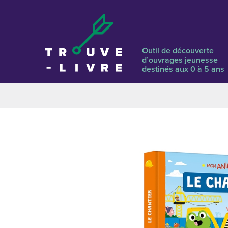
Outil de découverte
d’ouvrages jeunesse
destinés aux 0 à 5 ans