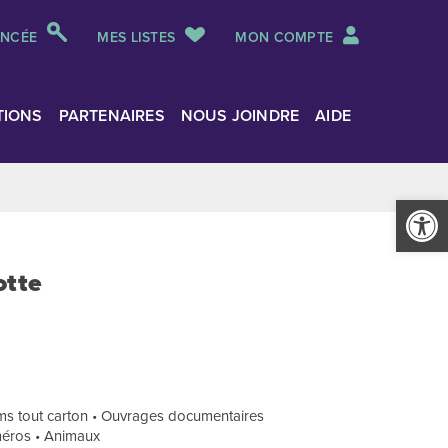
ANCÉE
MES LISTES
MON COMPTE
TIONS
PARTENAIRES
NOUS JOINDRE
AIDE
Ouvrir la
otte
ms tout carton • Ouvrages documentaires
uméros • Animaux