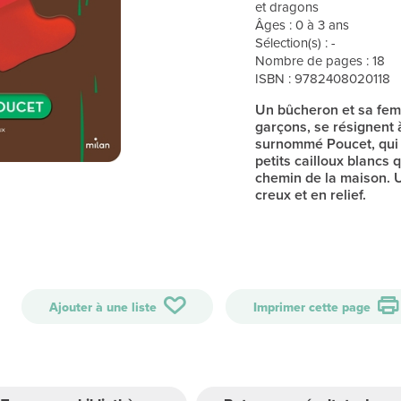
et dragons
Âges : 0 à 3 ans
Sélection(s) : -
Nombre de pages : 18
ISBN : 9782408020118
Un bûcheron et sa femm
garçons, se résignent à
surnommé Poucet, qui 
petits cailloux blancs q
chemin de la maison. U
creux et en relief.
Ajouter à une liste
Imprimer cette page