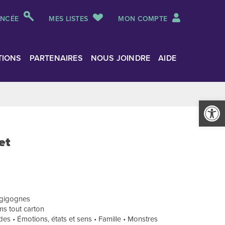
ANCÉE
MES LISTES
MON COMPTE
TIONS
PARTENAIRES
NOUS JOINDRE
AIDE
Ouvrir la
et
s gigognes
ms tout carton
ndes • Émotions, états et sens • Famille • Monstres