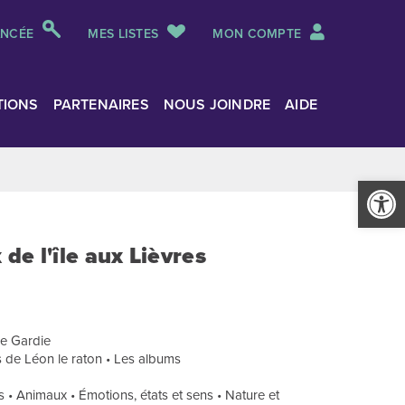
ANCÉE
MES LISTES
MON COMPTE
TIONS
PARTENAIRES
NOUS JOINDRE
AIDE
Ouvrir la
de l'île aux Lièvres
ne Gardie
s de Léon le raton • Les albums
sirs • Animaux • Émotions, états et sens • Nature et