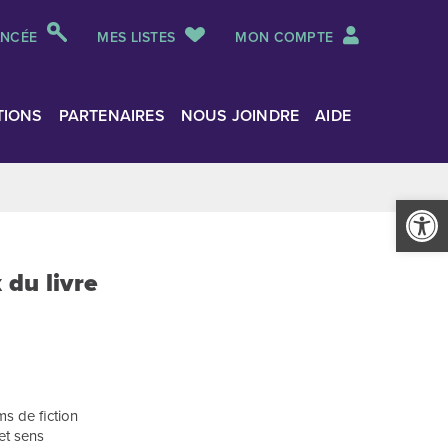
ANCÉE
MES LISTES
MON COMPTE
TIONS
PARTENAIRES
NOUS JOINDRE
AIDE
Ouvrir la
du livre
s de fiction
 et sens