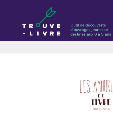
Outil de découverte
d’ouvrages jeunesse
destinés aux 0 à 5 ans