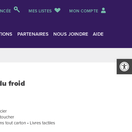
ANCÉE
MES LISTES
MON COMPTE
TIONS
PARTENAIRES
NOUS JOINDRE
AIDE
Ouvrir la
u froid
cier
 toucher
 tout carton • Livres tactiles