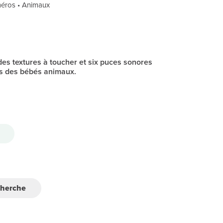
uméros • Animaux
 des textures à toucher et six puces sonores
rs des bébés animaux.
cherche