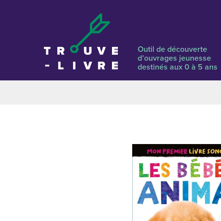
Outil de découverte
d’ouvrages jeunesse
destinés aux 0 à 5 ans