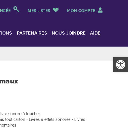
ANCÉE
MES LISTES
MON COMPTE
TIONS
PARTENAIRES
NOUS JOINDRE
AIDE
Ouvrir la
imaux
livre sonore à toucher
s tout carton • Livres à effets sonores • Livres
mentaires