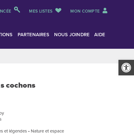
ANCÉE
MES LISTES
MON COMPTE
TIONS
PARTENAIRES
NOUS JOINDRE
AIDE
Ouvrir la
its cochons
sby
s
es et légendes • Nature et espace