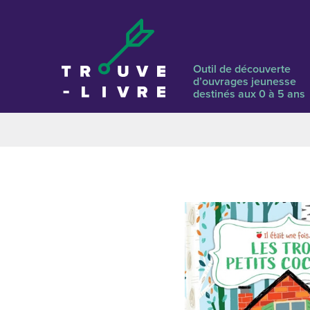
Outil de découverte
d’ouvrages jeunesse
destinés aux 0 à 5 ans