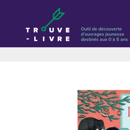
Outil de découverte
d’ouvrages jeunesse
destinés aux 0 à 5 ans