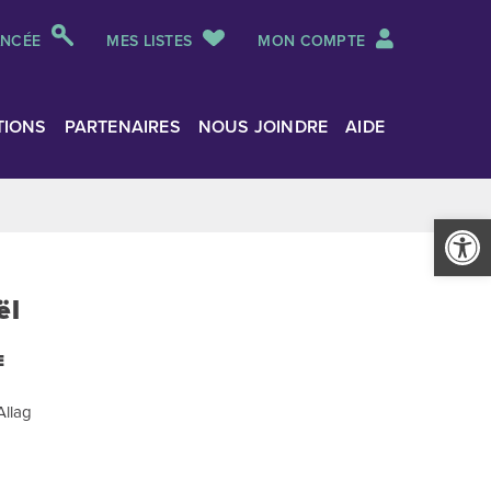
ANCÉE
MES LISTES
MON COMPTE
TIONS
PARTENAIRES
NOUS JOINDRE
AIDE
Ouvrir la
ël
E
Allag