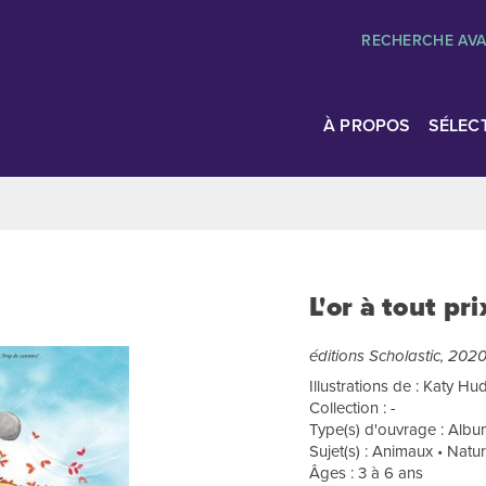
RECHERCHE AV
À PROPOS
SÉLEC
L'or à tout pri
éditions Scholastic, 202
Illustrations de : Katy H
Collection : -
Type(s) d'ouvrage : Album
Sujet(s) : Animaux • Natu
Âges : 3 à 6 ans