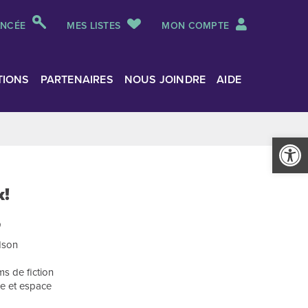
ANCÉE
MES LISTES
MON COMPTE
TIONS
PARTENAIRES
NOUS JOINDRE
AIDE
Ouvrir la
x!
0
udson
s de fiction
re et espace