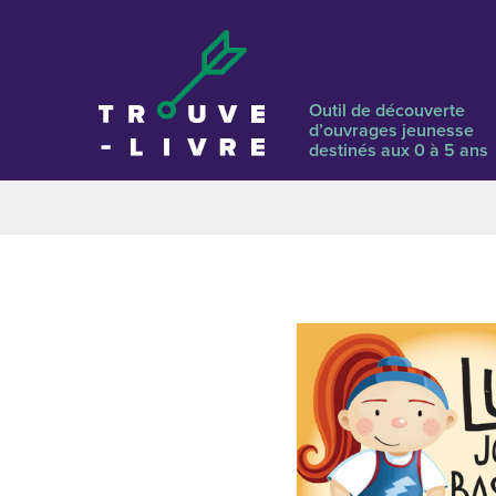
Outil de découverte
d’ouvrages jeunesse
destinés aux 0 à 5 ans