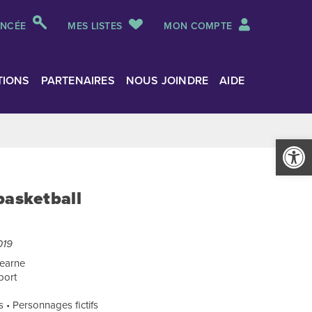
ANCÉE
MES LISTES
MON COMPTE
TIONS
PARTENAIRES
NOUS JOINDRE
AIDE
Ouvrir la
basketball
019
Hearne
port
irs • Personnages fictifs