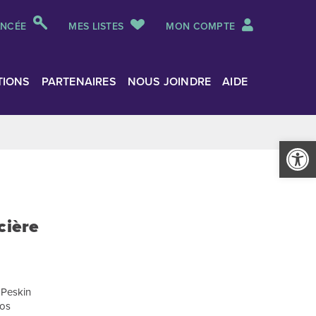
ANCÉE
MES LISTES
MON COMPTE
TIONS
PARTENAIRES
NOUS JOINDRE
AIDE
Ouvrir la
cière
a Peskin
ros