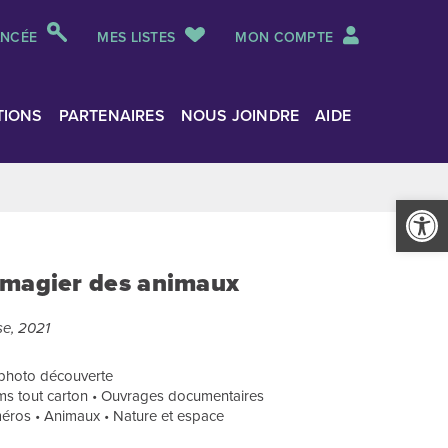
ANCÉE
MES LISTES
MON COMPTE
TIONS
PARTENAIRES
NOUS JOINDRE
AIDE
Ouvrir la
imagier des animaux
se, 2021
 photo découverte
ms tout carton • Ouvrages documentaires
uméros • Animaux • Nature et espace