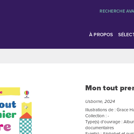
RECHERCHE AV
À PROPOS
SÉLEC
Mon tout prem
Usborne, 2024
Illustrations de : Grace H
Collection : -
Type(s) d'ouvrage : Albu
documentaires
Sujet(s) : Alphabet et nu