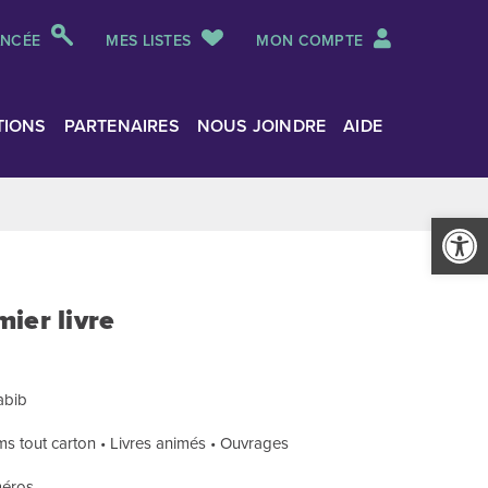
ANCÉE
MES LISTES
MON COMPTE
TIONS
PARTENAIRES
NOUS JOINDRE
AIDE
Ouvrir la
ier livre
abib
ms tout carton • Livres animés • Ouvrages
méros