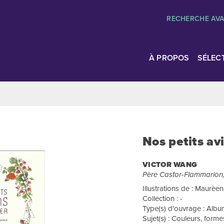
RECHERCHE AV
À PROPOS
SÉLEC
Nos petits av
VICTOR WANG
Père Castor-Flammarion
Illustrations de : Maurè
Collection : -
Type(s) d'ouvrage : Album
Sujet(s) : Couleurs, formes