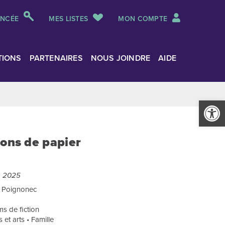
ANCÉE
MES LISTES
MON COMPTE
TIONS
PARTENAIRES
NOUS JOINDRE
AIDE
Ouvrir la
ions de papier
, 2025
en Poignonec
s de fiction
 et arts • Famille