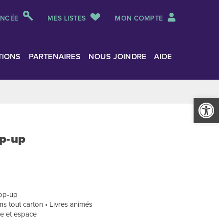
ANCÉE
MES LISTES
MON COMPTE
TIONS
PARTENAIRES
NOUS JOINDRE
AIDE
Ouvrir la
op-up
pop-up
s tout carton • Livres animés
re et espace