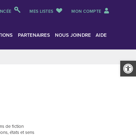
ANCÉE
MES LISTES
MON COMPTE
TIONS
PARTENAIRES
NOUS JOINDRE
AIDE
Ouvrir la
s de fiction
ions, états et sens