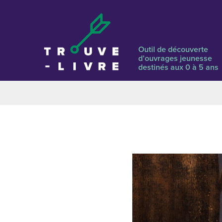
Outil de découverte
d’ouvrages jeunesse
destinés aux 0 à 5 ans