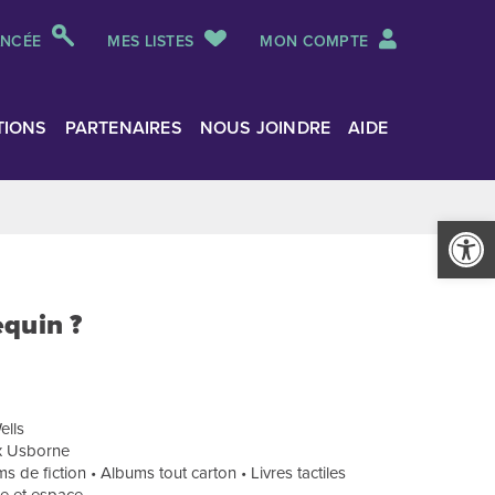
ANCÉE
MES LISTES
MON COMPTE
TIONS
PARTENAIRES
NOUS JOINDRE
AIDE
Ouvrir la
quin ?
ells
ux Usborne
 de fiction • Albums tout carton • Livres tactiles
re et espace