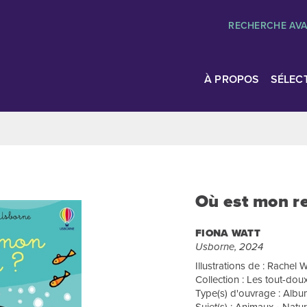
RECHERCHE AV
À PROPOS
SÉLEC
Où est mon re
FIONA WATT
Usborne, 2024
Illustrations de : Rachel W
Collection : Les tout-do
Type(s) d'ouvrage : Albums
Sujet(s) : Animaux • Natu