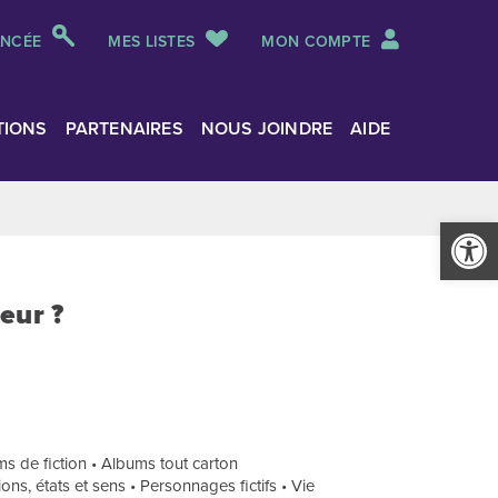
ANCÉE
MES LISTES
MON COMPTE
TIONS
PARTENAIRES
NOUS JOINDRE
AIDE
Ouvrir la
eur ?
s de fiction • Albums tout carton
ons, états et sens • Personnages fictifs • Vie