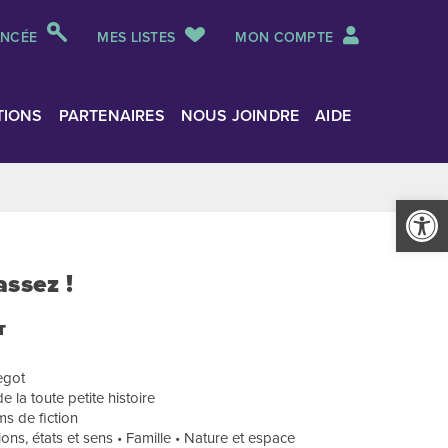
ANCÉE
MES LISTES
MON COMPTE
TIONS
PARTENAIRES
NOUS JOINDRE
AIDE
Ouvrir la
assez !
T
egot
de la toute petite histoire
s de fiction
ions, états et sens • Famille • Nature et espace