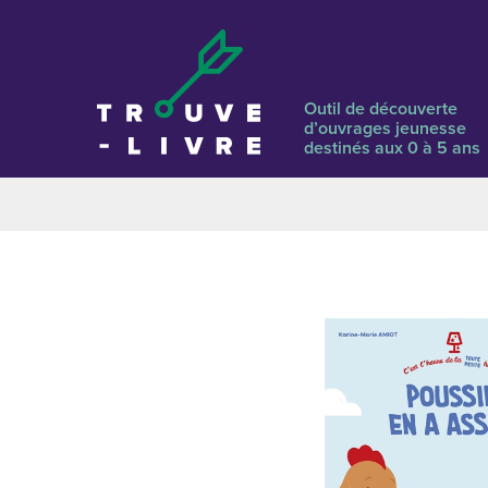
Outil de découverte
d’ouvrages jeunesse
destinés aux 0 à 5 ans