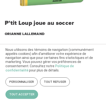
P'tit Loup joue au soccer
ORIANNE LALLEMAND
Auzou Québec, 2026
Illustrations de : Eléonore Thuillier
Collection : P'tit Loup • Auzou éveil
Nous utilisons des témoins de navigation (communément
appelés cookies) afin d’améliorer votre expérience de
Type(s) d'ouvrage : Albums de fiction
navigation ainsi que pour certaines fins statistiques et de
Sujet(s) : Activités et loisirs • Animaux • Nature et espace •
marketing. Vous pouvez gérer vos préférences de
Personnages fictifs
consentement. Consultez notre
Politique de
Âges : 3 à 6 ans
confidentialité
pour plus de détails.
Sélection(s) : -
Nombre de pages : 24
PERSONNALISER
TOUT REFUSER
ISBN : 9782898248368
En juin 2026, la coupe du monde de soccer aura lieu
TOUT ACCEPTER
en Amérique du Nord ! C’est l’occasion pour P’tit Loup
de découvrir le soccer. Le mercredi, c’est le jour de
l’entraînement pour P’tit Loup ! Il enfile sa tenue et file