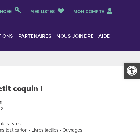
ANCÉE
MES LISTES
MON COMPTE
TIONS
PARTENAIRES
NOUS JOINDRE
AIDE
Ouvrir la
etit coquin !
E
22
iers livres
s tout carton • Livres tactiles • Ouvrages