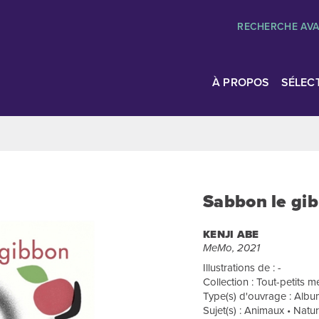
RECHERCHE AV
À PROPOS
SÉLEC
Sabbon le gi
KENJI ABE
MeMo, 2021
Illustrations de : -
Collection : Tout-petits
Type(s) d'ouvrage : Album
Sujet(s) : Animaux • Natu