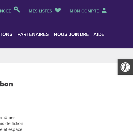
ANCÉE
MES LISTES
MON COMPTE
TIONS
PARTENAIRES
NOUS JOINDRE
AIDE
Ouvrir la
bbon
 memômes
s de fiction
re et espace