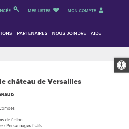
ANCÉE
MES LISTES
MON COMPTE
TIONS
PARTENAIRES
NOUS JOINDRE
AIDE
Ouvrir la
 le château de Versailles
ONAUD
e Combes
s de fiction
le • Personnages fictifs