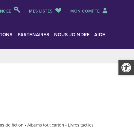
ANCÉE
MES LISTES
MON COMPTE
TIONS
PARTENAIRES
NOUS JOINDRE
AIDE
Ouvrir la
 de fiction • Albums tout carton • Livres tactiles