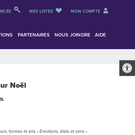
ANCÉE
MES LISTES
MON COMPTE
TIONS
PARTENAIRES
NOUS JOINDRE
AIDE
Ouvrir la
ur Noël
EL
urs, formes et arts • Émotions, états et sens •