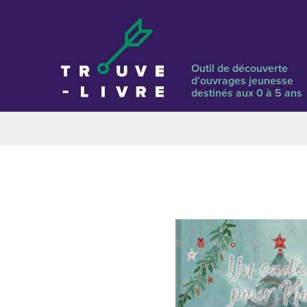
Outil de découverte
d’ouvrages jeunesse
destinés aux 0 à 5 ans